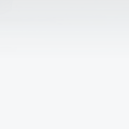
Проблемы с записью в
спортивную секцию?
Спортивные площадки
требуют ремонта?